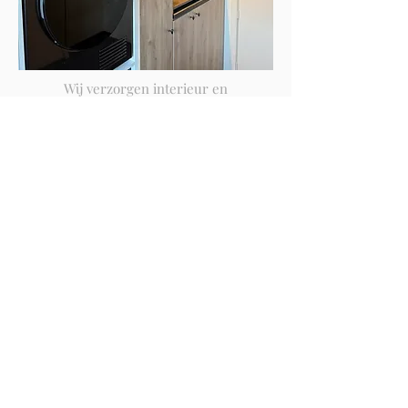
Wij verzorgen interieur en
gyprocconstructies volledig op maat. U
kan bij ons terecht voor wanden,
plafonds, binnendeuren en renovaties.
Wij maken maatkasten en dressings die
passen bij uw interieur en levensstijl.