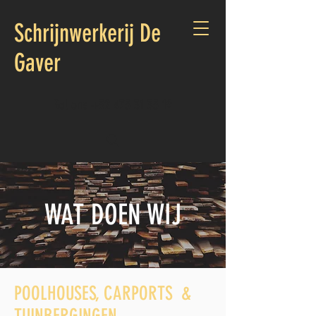
Schrijnwerkerij De
Gaver
Bel ons
+32 475 31 35 19
WAT DOEN WIJ
POOLHOUSES, CARPORTS &